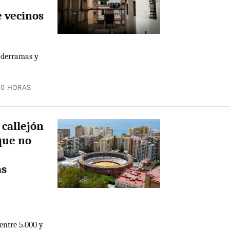
 vecinos
, derramas y
20 HORAS
 callejón
que no
as
entre 5.000 y