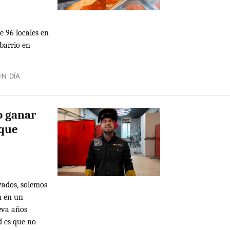
e 96 locales en
 barrio en
N DÍA
o ganar
 que
vados, solemos
n en un
leva años
d es que no