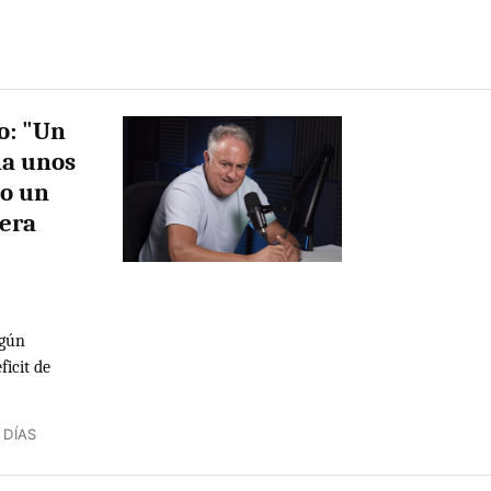
do: "Un
na unos
do un
 era
egún
ficit de
 DÍAS