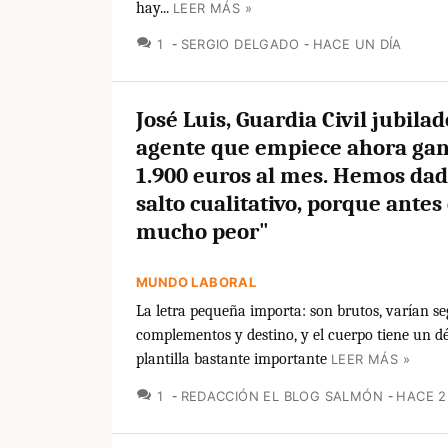
hay...
LEER MÁS »
COMENTARIOS
1
SERGIO DELGADO
HACE UN DÍA
José Luis, Guardia Civil jubila
agente que empiece ahora ga
1.900 euros al mes. Hemos da
salto cualitativo, porque antes
mucho peor"
MUNDO LABORAL
La letra pequeña importa: son brutos, varían s
complementos y destino, y el cuerpo tiene un dé
plantilla bastante importante
LEER MÁS »
COMENTARIOS
1
REDACCIÓN EL BLOG SALMÓN
HACE 2