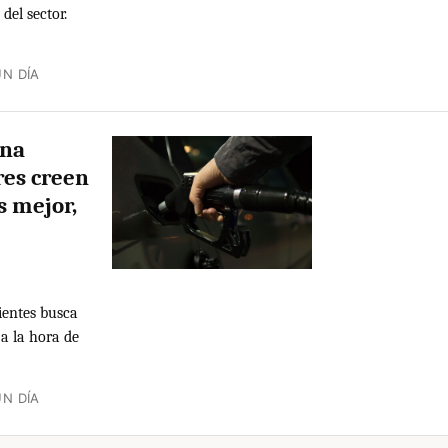
del sector.
N DÍA
una
res creen
s mejor,
ientes busca
a la hora de
N DÍA