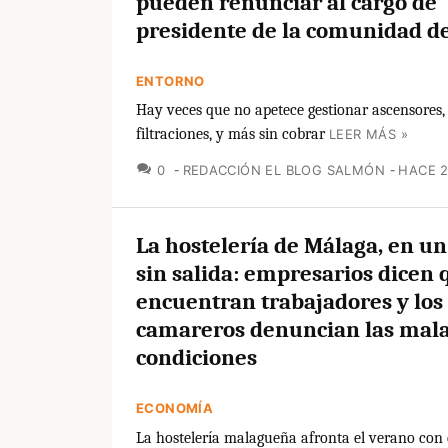
pueden renunciar al cargo de
presidente de la comunidad de
ENTORNO
Hay veces que no apetece gestionar ascensores
filtraciones, y más sin cobrar
LEER MÁS »
COMENTARIOS
0
REDACCIÓN EL BLOG SALMÓN
HACE 
La hostelería de Málaga, en un
sin salida: empresarios dicen 
encuentran trabajadores y los
camareros denuncian las mal
condiciones
ECONOMÍA
La hostelería malagueña afronta el verano con 