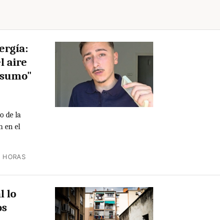
ergía:
l aire
nsumo"
o de la
n en el
2 HORAS
l lo
os