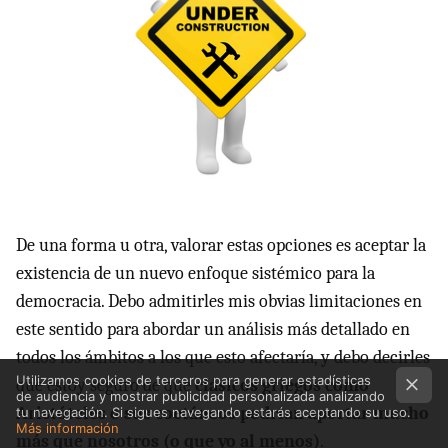
De una forma u otra, valorar estas opciones es aceptar la
existencia de un nuevo enfoque sistémico para la
democracia. Debo admitirles mis obvias limitaciones en
este sentido para abordar un análisis más detallado en
todos los ámbitos a los que esto afectaría, y debo decirles
Utilizamos cookies de terceros para generar estadísticas
que estoy seguro de que
clásicos griegos como
de audiencia y mostrar publicidad personalizada analizando
Aristóteles o sus coetáneos podrían aportar mucho
tu navegación. Si sigues navegando estarás aceptando su uso.
Más información
más que nosotros (o que yo al menos)
.