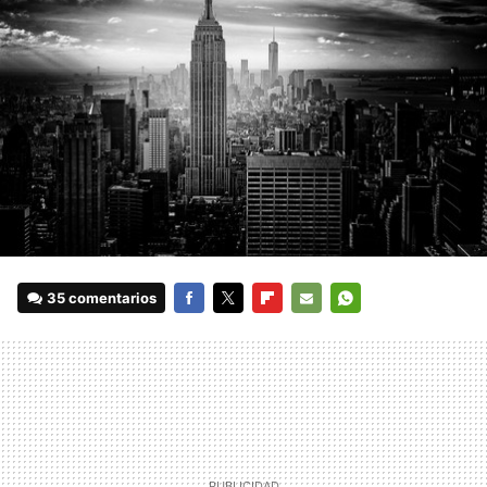
35 comentarios
FACEBOOK
TWITTER
FLIPBOARD
E-
WHATSAPP
MAIL