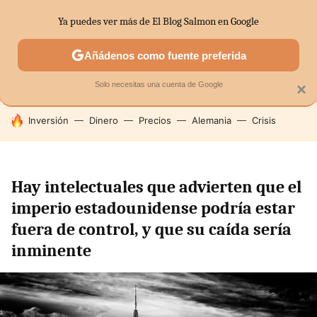
Ya puedes ver más de El Blog Salmon en Google
MENÚ
NUEVO
Añádenos como fuente preferida
SECTORES
ECONOMÍA DOMÉSTICA
MERCADOS FINANC
Solo necesitas una cuenta de Google
×
HOY SE HABLA DE
Inversión
Dinero
Precios
Alemania
Crisis
Hay intelectuales que advierten que el
imperio estadounidense podría estar
fuera de control, y que su caída sería
inminente