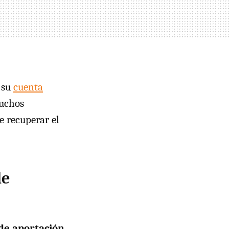
e su
cuenta
muchos
e recuperar el
de
de aportación
.