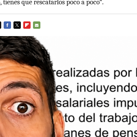
o, tienes que rescatarlos poco a poco".
FACEBOOK
TWITTER
FLIPBOARD
E-
MAIL