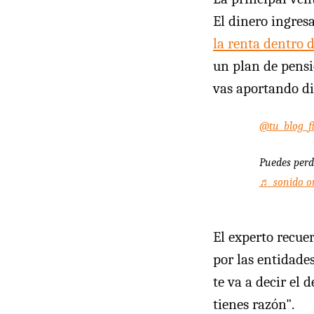
El dinero ingres
la renta dentro d
un plan de pensi
vas aportando di
@tu_blog_fi
Puedes perd
♬ sonido o
El experto recue
por las entidade
te va a decir el 
tienes razón".