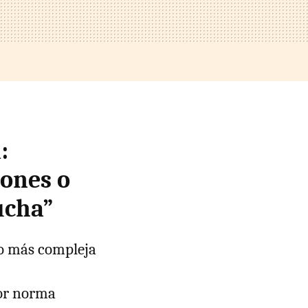
:
iones o
ucha”
ho más compleja
por norma