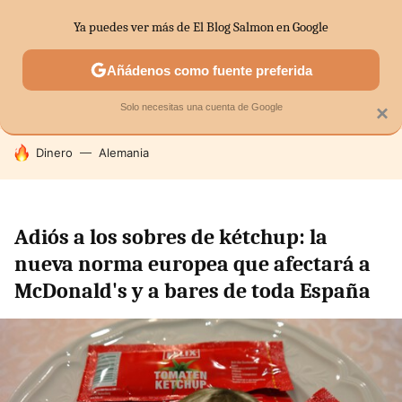
Ya puedes ver más de El Blog Salmon en Google
SECTORES
ECONOMÍA DOMÉSTICA
MERCADOS FINANC
Añádenos como fuente preferida
Solo necesitas una cuenta de Google
×
HOY SE HABLA DE
Dinero
Alemania
Adiós a los sobres de kétchup: la
nueva norma europea que afectará a
McDonald's y a bares de toda España