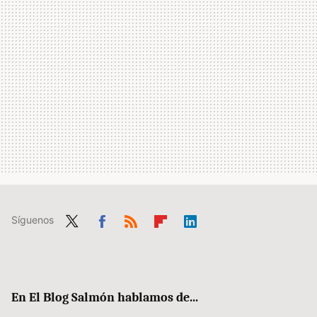
Síguenos
Twit
Fac
RSS
Flip
Link
ter
ebo
boa
edIn
ok
rd
En El Blog Salmón hablamos de...