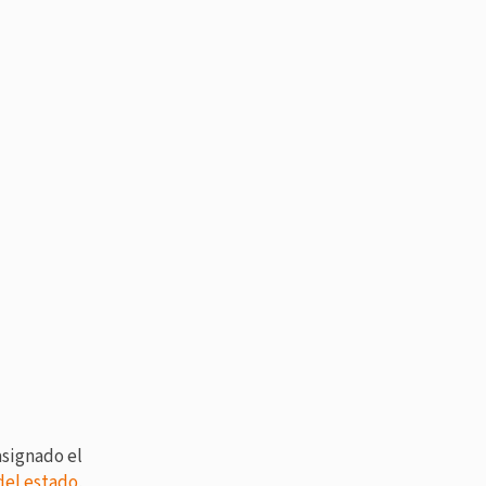
asignado el
del estado
,