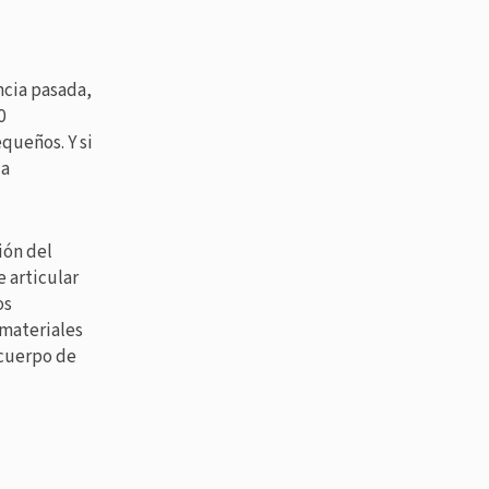
ncia pasada,
0
queños. Y si
la
ión del
e articular
os
 materiales
 cuerpo de