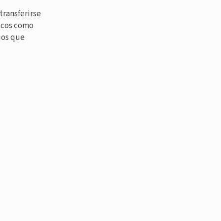
transferirse
licos como
ios que