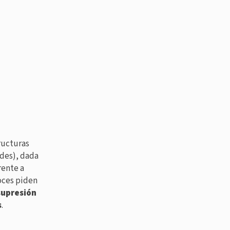
ructuras
des), dada
rente a
oces piden
supresión
s
.