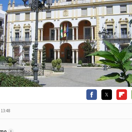
 13:48
emo