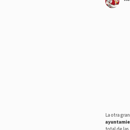
La otra gran
ayuntamie
total de la