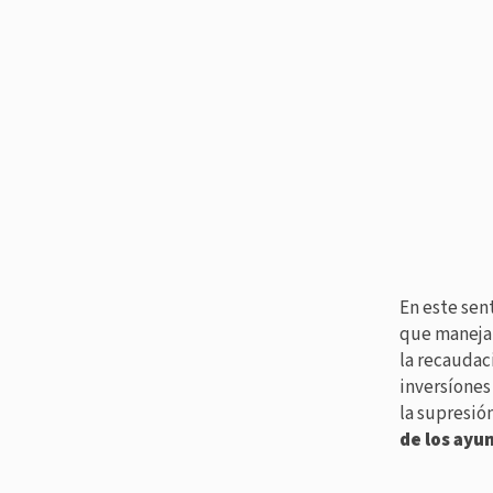
En este sen
que maneja
la recaudac
inversíones
la supresió
de los ayu