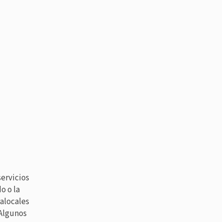
servicios
o o la
ralocales
 Algunos