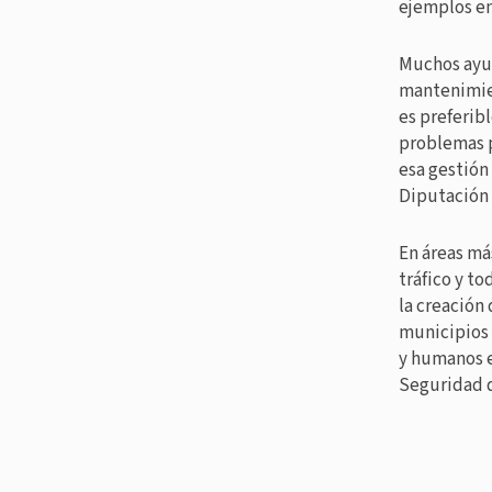
ejemplos en
Muchos ayu
mantenimien
es preferib
problemas p
esa gestión
Diputación
En áreas má
tráfico y to
la creación 
municipios 
y humanos e
Seguridad d