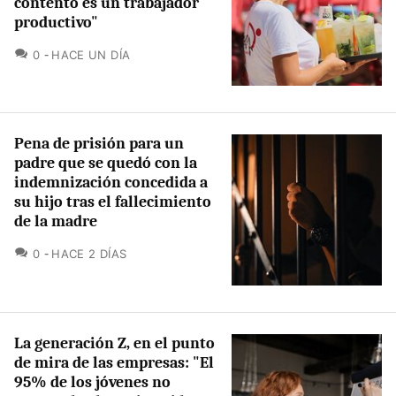
contento es un trabajador
productivo"
COMENTARIOS
0
HACE UN DÍA
Pena de prisión para un
padre que se quedó con la
indemnización concedida a
su hijo tras el fallecimiento
de la madre
COMENTARIOS
0
HACE 2 DÍAS
La generación Z, en el punto
de mira de las empresas: "El
95% de los jóvenes no