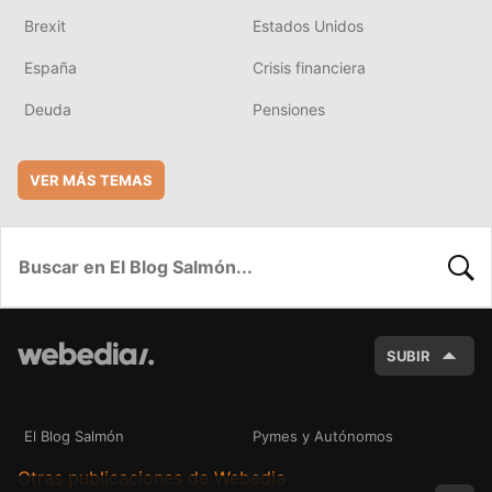
Brexit
Estados Unidos
España
Crisis financiera
Deuda
Pensiones
VER MÁS TEMAS
BUSC
SUBIR
El Blog Salmón
Pymes y Autónomos
Otras publicaciones de Webedia