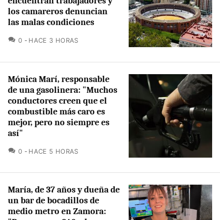
encuentran trabajadores y
los camareros denuncian
las malas condiciones
COMENTARIOS
0
HACE 3 HORAS
Mónica Marí, responsable
de una gasolinera: "Muchos
conductores creen que el
combustible más caro es
mejor, pero no siempre es
así"
COMENTARIOS
0
HACE 5 HORAS
María, de 37 años y dueña de
un bar de bocadillos de
medio metro en Zamora: