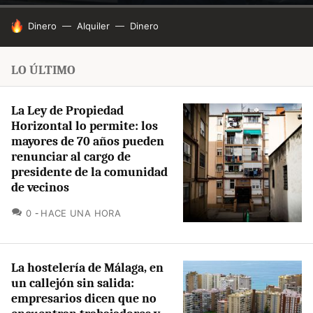
HOY SE HABLA DE
Dinero
Alquiler
Dinero
LO ÚLTIMO
La Ley de Propiedad
Horizontal lo permite: los
mayores de 70 años pueden
renunciar al cargo de
presidente de la comunidad
de vecinos
COMENTARIOS
0
HACE UNA HORA
La hostelería de Málaga, en
un callejón sin salida:
empresarios dicen que no