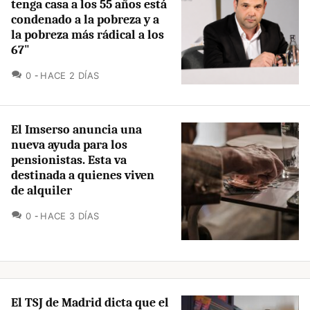
tenga casa a los 55 años está
condenado a la pobreza y a
la pobreza más rádical a los
67"
COMENTARIOS
0
HACE 2 DÍAS
El Imserso anuncia una
nueva ayuda para los
pensionistas. Esta va
destinada a quienes viven
de alquiler
COMENTARIOS
0
HACE 3 DÍAS
El TSJ de Madrid dicta que el