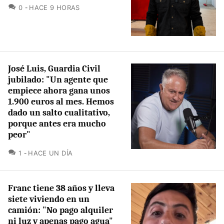
COMENTARIOS
0
HACE 9 HORAS
José Luis, Guardia Civil
jubilado: "Un agente que
empiece ahora gana unos
1.900 euros al mes. Hemos
dado un salto cualitativo,
porque antes era mucho
peor"
COMENTARIOS
1
HACE UN DÍA
Franc tiene 38 años y lleva
siete viviendo en un
camión: "No pago alquiler
ni luz y apenas pago agua"