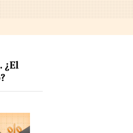
 ¿El
o?