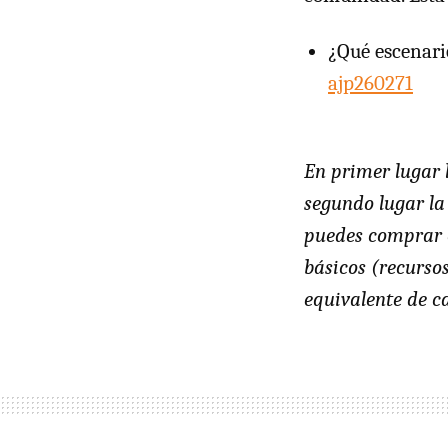
¿Qué escenario
ajp260271
En primer lugar 
segundo lugar la
puedes comprar c
básicos (recurso
equivalente de c