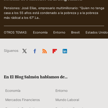
Pensiones: José Elías, empresario multimillonario: "Quien no tenga
casa a los 55 años está condenado a la pobreza y a la pobreza
más rádical a los 67".La..
OTROS TEMAS:
Economía
Entorno
Brexit
Estados Unido
Síguenos
Twit
Fac
RSS
Flip
Link
ter
ebo
boa
edIn
ok
rd
En El Blog Salmón hablamos de...
Economía
Entorno
Mercados Financieros
Mundo Laboral