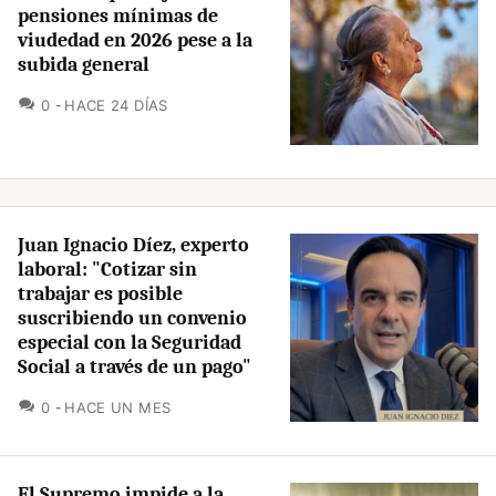
pensiones mínimas de
viudedad en 2026 pese a la
subida general
COMENTARIOS
0
HACE 24 DÍAS
Juan Ignacio Díez, experto
laboral: "Cotizar sin
trabajar es posible
suscribiendo un convenio
especial con la Seguridad
Social a través de un pago"
COMENTARIOS
0
HACE UN MES
El Supremo impide a la