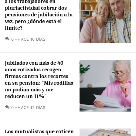
a los trabajadores en
pluriactividad cobrar dos
pensiones de jubilación a la
vez, pero ¿dónde está el
límite?
COMENTARIOS
0
HACE 10 DÍAS
Jubilados con más de 40
años cotizados recogen
firmas contra los recortes
en su pensión: "Mis rodillas
no podían más y me
reducen un 11%"
COMENTARIOS
0
HACE 12 DÍAS
Los mutualistas que coticen