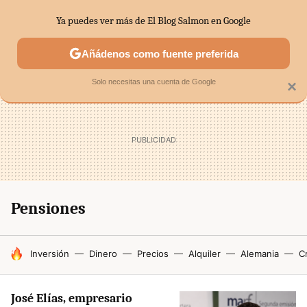
Ya puedes ver más de El Blog Salmon en Google
SECTORES
ECONOMÍA DOMÉSTICA
MERCADOS FINANC
Añádenos como fuente preferida
Solo necesitas una cuenta de Google
×
Pensiones
HOY SE HABLA DE
Inversión
Dinero
Precios
Alquiler
Alemania
Cr
José Elías, empresario