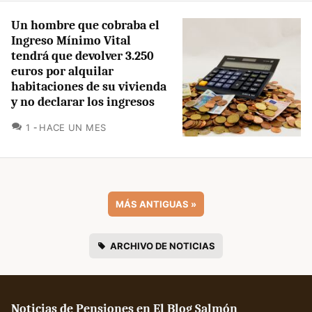
Un hombre que cobraba el
Ingreso Mínimo Vital
tendrá que devolver 3.250
euros por alquilar
habitaciones de su vivienda
y no declarar los ingresos
COMENTARIOS
1
HACE UN MES
MÁS ANTIGUAS
»
ARCHIVO DE NOTICIAS
Noticias de Pensiones en El Blog Salmón