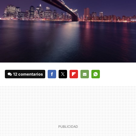
12 comentarios
FACEBOOK
TWITTER
FLIPBOARD
E-
WHATSAPP
MAIL