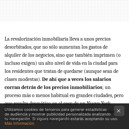
La revalorización inmobiliaria lleva a unos precios
desorbitados, que no sólo aumentan los gastos de
alquiler de los negocios, sino que también imprimen (o
incluso exigen) un alto nivel de vida en la ciudad para
los residentes que tratan de quedarse (aunque sean de
clases modestas).
De ahí que a veces los salarios
corran detrás de los precios inmobiliarios
; un
proceso más o menos habitual en grandes ciudades, pero
que resulta dramático en el caso de un Nueva York
Utilizamos cookies de terceros para generar estadísticas
donde (en conjunción con otros factores) las tiendas
de audiencia y mostrar publicidad personalizada analizando
tu navegación. Si sigues navegando estarás aceptando su uso.
han estado cerrando por miles.
Más información