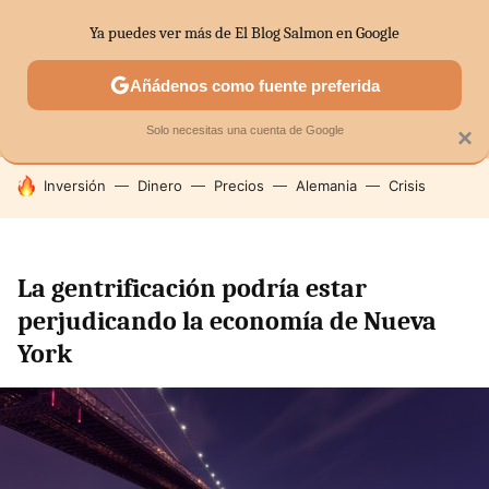
Ya puedes ver más de El Blog Salmon en Google
MENÚ
NUEVO
Añádenos como fuente preferida
SECTORES
ECONOMÍA DOMÉSTICA
MERCADOS FINANC
Solo necesitas una cuenta de Google
×
HOY SE HABLA DE
Inversión
Dinero
Precios
Alemania
Crisis
La gentrificación podría estar
perjudicando la economía de Nueva
York