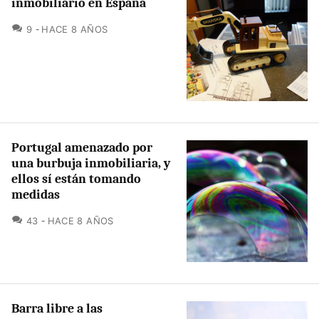
inmobiliario en España
COMENTARIOS
9
HACE 8 AÑOS
Portugal amenazado por
una burbuja inmobiliaria, y
ellos sí están tomando
medidas
COMENTARIOS
43
HACE 8 AÑOS
Barra libre a las