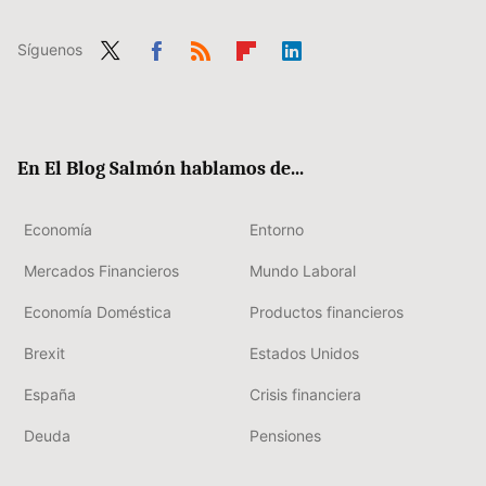
Síguenos
Twit
Fac
RSS
Flip
Link
ter
ebo
boa
edIn
ok
rd
En El Blog Salmón hablamos de...
Economía
Entorno
Mercados Financieros
Mundo Laboral
Economía Doméstica
Productos financieros
Brexit
Estados Unidos
España
Crisis financiera
Deuda
Pensiones