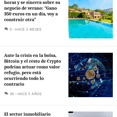
horas y se sincera sobre su
negocio de verano: “Gano
350 euros en un día, voy a
construir otra”
COMENTARIOS
0
HACE 2 MESES
Ante la crisis en la bolsa,
Bitcoin y el resto de Crypto
podrían actuar como valor
refugio, pero está
ocurriendo todo lo
contrario
COMENTARIOS
36
HACE 5 AÑOS
El sector inmobiliario