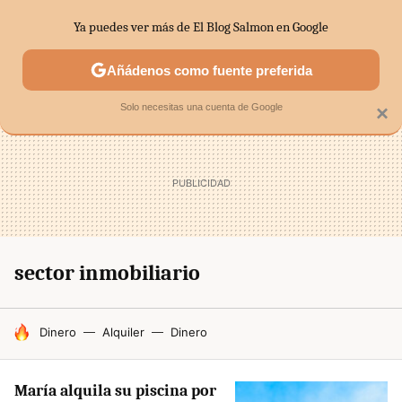
Ya puedes ver más de El Blog Salmon en Google
SECTORES
ECONOMÍA DOMÉSTICA
MERCADOS FINANC
Añádenos como fuente preferida
Solo necesitas una cuenta de Google
×
sector inmobiliario
HOY SE HABLA DE
Dinero
Alquiler
Dinero
María alquila su piscina por