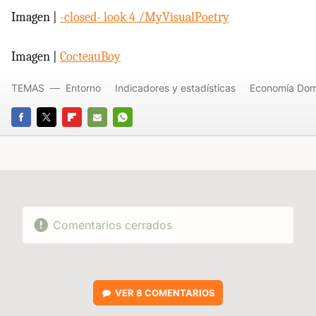
Imagen |
-closed- look 4 /MyVisualPoetry
Imagen |
CocteauBoy
TEMAS
Entorno
Indicadores y estadísticas
Economía Dom
FACEBOOK
TWITTER
FLIPBOARD
E-
WHATSAPP
MAIL
Comentarios cerrados
VER
8 COMENTARIOS