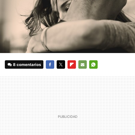
8 comentarios
FACEBOOK
TWITTER
FLIPBOARD
E-
WHATSAPP
MAIL