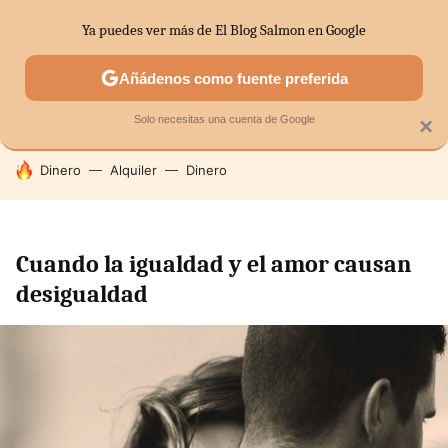
Ya puedes ver más de El Blog Salmon en Google
SECTORES
ECONOMÍA DOMÉSTICA
MERCADOS FINANC
Añádenos como fuente preferida
Solo necesitas una cuenta de Google
×
HOY SE HABLA DE
Dinero
Alquiler
Dinero
Cuando la igualdad y el amor causan
desigualdad