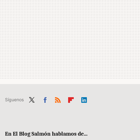
Síguenos
Twit
Fac
RSS
Flip
Link
ter
ebo
boa
edIn
ok
rd
En El Blog Salmón hablamos de...