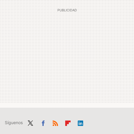
Síguenos
Twit
Fac
RSS
Flip
Link