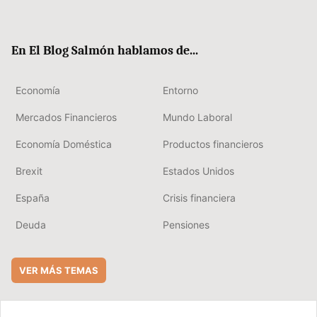
ter
ebo
boa
edIn
ok
rd
En El Blog Salmón hablamos de...
Economía
Entorno
Mercados Financieros
Mundo Laboral
Economía Doméstica
Productos financieros
Brexit
Estados Unidos
España
Crisis financiera
Deuda
Pensiones
VER MÁS TEMAS