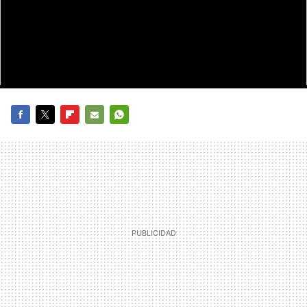
FACEBOOK
TWITTER
FLIPBOARD
E-
WHATSAPP
MAIL