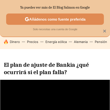
Ya puedes ver más de El Blog Salmon en Google
SECTORES
ECONOMÍA DOMÉSTICA
MERCADOS FINANC
Añádenos como fuente preferida
Solo necesitas una cuenta de Google
×
HOY SE HABLA DE
Dinero
Precios
Energía eólica
Alemania
Pensión
El plan de ajuste de Bankia ¿qué
ocurrirá si el plan falla?