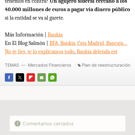
tenemos en contra?
Un agujero sideral cercano a los
40.000 millones de euros a pagar vía dinero público
si la entidad se va al garete.
Más Información |
Bankia
En El Blog Salmón |
BFA
, Bankia, Caja Madrid, Bancaja…
No te líes, te lo explicamos todo
,
Bankia delenda est
TEMAS
Mercados Financieros
Plan de reestructuración
FACEBOOK
TWITTER
FLIPBOARD
E-
WHATSAPP
MAIL
Comentarios cerrados