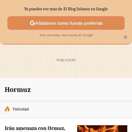
Ya puedes ver más de El Blog Salmon en Google
SECTORES
ECONOMÍA DOMÉSTICA
MERCADOS FINANC
Añádenos como fuente preferida
Solo necesitas una cuenta de Google
×
Hormuz
HOY SE HABLA DE
Felicidad
Irán amenaza con Ormuz,