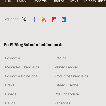
OTROS TEMAS:
Economía
Entorno
Brexit
Estados Unido
Síguenos
Twit
Fac
RSS
Flip
Link
ter
ebo
boa
edIn
ok
rd
En El Blog Salmón hablamos de...
Economía
Entorno
Mercados Financieros
Mundo Laboral
Economía Doméstica
Productos financieros
Brexit
Estados Unidos
España
Crisis financiera
Deuda
Pensiones