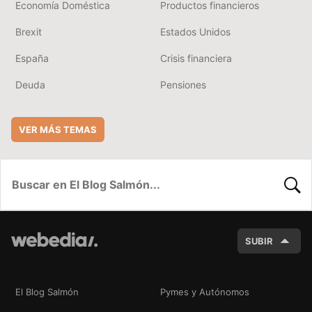
Economía Doméstica
Productos financieros
Brexit
Estados Unidos
España
Crisis financiera
Deuda
Pensiones
VER MÁS TEMAS
BUSC
SUBIR
El Blog Salmón
Pymes y Autónomos