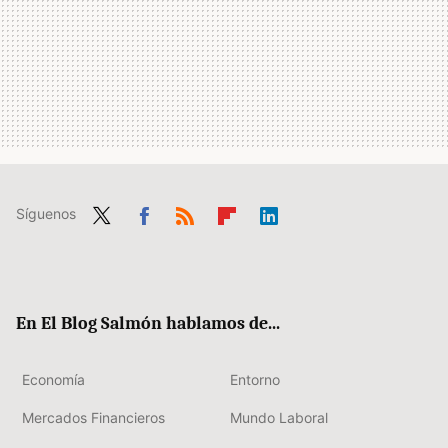
Síguenos
Twit
Fac
RSS
Flip
Link
ter
ebo
boa
edIn
ok
rd
En El Blog Salmón hablamos de...
Economía
Entorno
Mercados Financieros
Mundo Laboral