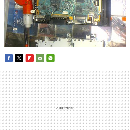
FACEBOOK
TWITTER
FLIPBOARD
E-
WHATSAPP
MAIL