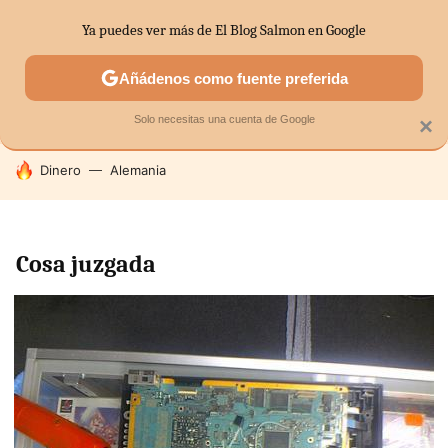
Ya puedes ver más de El Blog Salmon en Google
SECTORES
ECONOMÍA DOMÉSTICA
MERCADOS FINANC
Añádenos como fuente preferida
Solo necesitas una cuenta de Google
×
HOY SE HABLA DE
Dinero
Alemania
Cosa juzgada