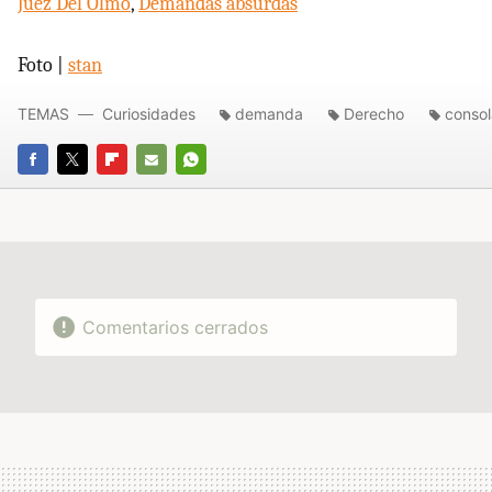
Juez Del Olmo
,
Demandas absurdas
Foto |
stan
TEMAS
Curiosidades
demanda
Derecho
consol
FACEBOOK
TWITTER
FLIPBOARD
E-
WHATSAPP
MAIL
Comentarios cerrados