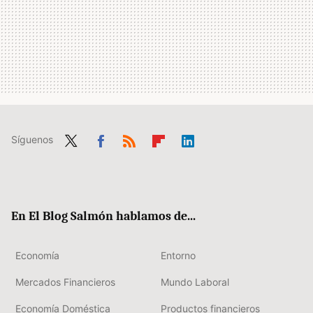
Síguenos
Twit
Fac
RSS
Flip
Link
ter
ebo
boa
edIn
ok
rd
En El Blog Salmón hablamos de...
Economía
Entorno
Mercados Financieros
Mundo Laboral
Economía Doméstica
Productos financieros