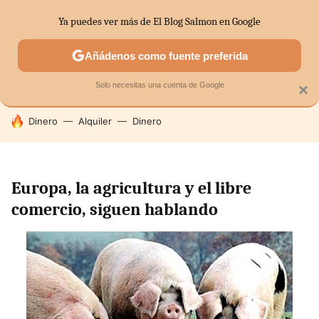
Ya puedes ver más de El Blog Salmon en Google
SECTORES
ECONOMÍA DOMÉSTICA
MERCADOS FINANC
Añádenos como fuente preferida
Solo necesitas una cuenta de Google
×
HOY SE HABLA DE
Dinero
Alquiler
Dinero
Europa, la agricultura y el libre
comercio, siguen hablando