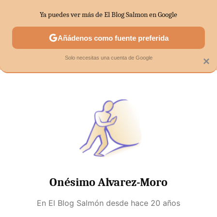
Ya puedes ver más de El Blog Salmon en Google
MENÚ
NUEVO
Añádenos como fuente preferida
SECTORES
ECONOMÍA DOMÉSTICA
MERCADOS FINANC
Solo necesitas una cuenta de Google
×
Onésimo Alvarez-Moro
En El Blog Salmón desde
hace 20 años