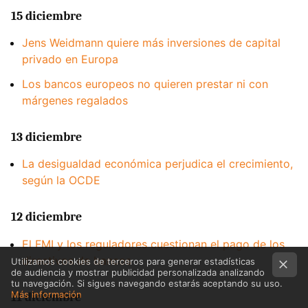
15 diciembre
Jens Weidmann quiere más inversiones de capital
privado en Europa
Los bancos europeos no quieren prestar ni con
márgenes regalados
13 diciembre
La desigualdad económica perjudica el crecimiento,
según la OCDE
12 diciembre
El FMI y los reguladores cuestionan el pago de los
directivos de bancos
Utilizamos cookies de terceros para generar estadísticas
de audiencia y mostrar publicidad personalizada analizando
tu navegación. Si sigues navegando estarás aceptando su uso.
Más información
11 diciembre