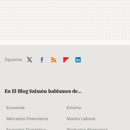
Síguenos
Twit
Fac
RSS
Flip
Link
ter
ebo
boa
edIn
ok
rd
En El Blog Salmón hablamos de...
Economía
Entorno
Mercados Financieros
Mundo Laboral
Economía Doméstica
Productos financieros