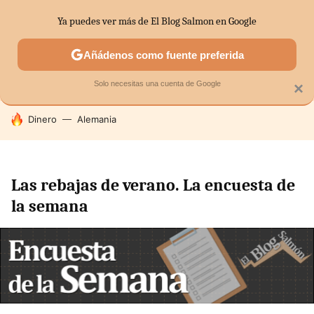
Ya puedes ver más de El Blog Salmon en Google
SECTORES
ECONOMÍA DOMÉSTICA
MERCADOS FINANC
Añádenos como fuente preferida
Solo necesitas una cuenta de Google
×
HOY SE HABLA DE
Dinero
Alemania
Las rebajas de verano. La encuesta de
la semana