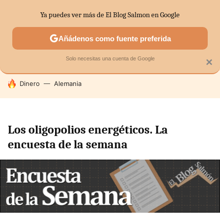
Ya puedes ver más de El Blog Salmon en Google
SECTORES
ECONOMÍA DOMÉSTICA
MERCADOS FINANC
Añádenos como fuente preferida
Solo necesitas una cuenta de Google
×
HOY SE HABLA DE
Dinero
Alemania
Los oligopolios energéticos. La
encuesta de la semana