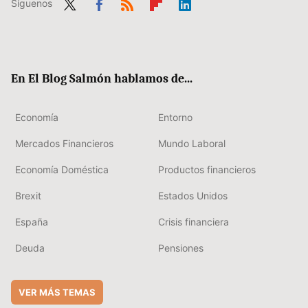
Síguenos
Twit
Fac
RSS
Flip
Link
ter
ebo
boa
edIn
ok
rd
En El Blog Salmón hablamos de...
Economía
Entorno
Mercados Financieros
Mundo Laboral
Economía Doméstica
Productos financieros
Brexit
Estados Unidos
España
Crisis financiera
Deuda
Pensiones
VER MÁS TEMAS