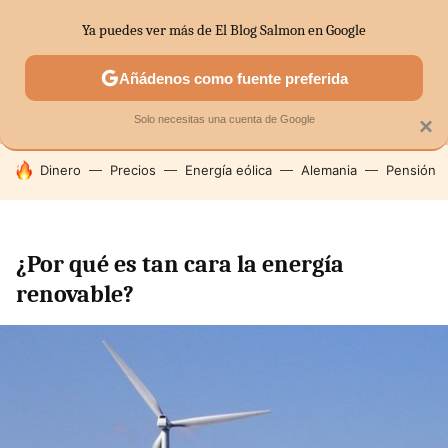
Ya puedes ver más de El Blog Salmon en Google
MENÚ
NUEVO
Añádenos como fuente preferida
SECTORES
ECONOMÍA DOMÉSTICA
MERCADOS FINANC
Solo necesitas una cuenta de Google
×
HOY SE HABLA DE
Dinero
Precios
Energía eólica
Alemania
Pensión
¿Por qué es tan cara la energía
renovable?