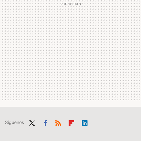
Síguenos
Twit
Fac
RSS
Flip
Link