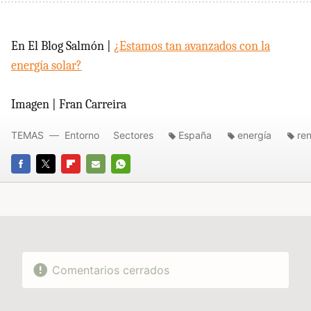
En El Blog Salmón |
¿Estamos tan avanzados con la
energía solar?
Imagen | Fran Carreira
TEMAS
Entorno
Sectores
España
energía
re
FACEBOOK
TWITTER
FLIPBOARD
E-
WHATSAPP
MAIL
Comentarios cerrados