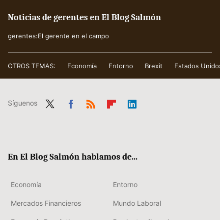
Noticias de gerentes en El Blog Salmón
gerentes:El gerente en el campo
OTROS TEMAS:
Economía
Entorno
Brexit
Estados Unido
Síguenos
Twit
Fac
RSS
Flip
Link
ter
ebo
boa
edIn
ok
rd
En El Blog Salmón hablamos de...
Economía
Entorno
Mercados Financieros
Mundo Laboral