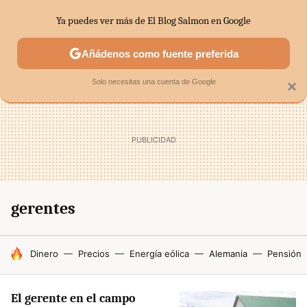
Ya puedes ver más de El Blog Salmon en Google
SECTORES
ECONOMÍA DOMÉSTICA
MERCADOS FINANC
Añádenos como fuente preferida
Solo necesitas una cuenta de Google
×
gerentes
HOY SE HABLA DE
Dinero
Precios
Energía eólica
Alemania
Pensión
El gerente en el campo