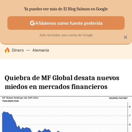
Ya puedes ver más de El Blog Salmon en Google
SECTORES
ECONOMÍA DOMÉSTICA
MERCADOS FINANC
Añádenos como fuente preferida
Solo necesitas una cuenta de Google
×
HOY SE HABLA DE
Dinero
Alemania
Quiebra de MF Global desata nuevos
miedos en mercados financieros