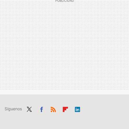
Síguenos
Twit
Fac
RSS
Flip
Link
ter
ebo
boa
edIn