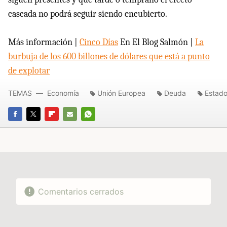
cascada no podrá seguir siendo encubierto.
Más información |
Cinco Días
En El Blog Salmón |
La
burbuja de los 600 billones de dólares que está a punto
de explotar
TEMAS
Economía
Unión Europea
Deuda
Estado
FACEBOOK
TWITTER
FLIPBOARD
E-
WHATSAPP
MAIL
Comentarios cerrados