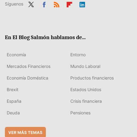
Síguenos
Twit
Fac
RSS
Flip
Link
ter
ebo
boa
edIn
ok
rd
En El Blog Salmón hablamos de...
Economía
Entorno
Mercados Financieros
Mundo Laboral
Economía Doméstica
Productos financieros
Brexit
Estados Unidos
España
Crisis financiera
Deuda
Pensiones
VER MÁS TEMAS