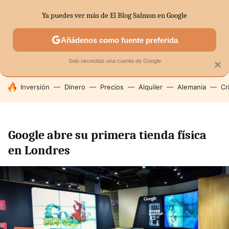
Ya puedes ver más de El Blog Salmon en Google
SECTORES
ECONOMÍA DOMÉSTICA
MERCADOS FINANC
Añádenos como fuente preferida
Solo necesitas una cuenta de Google
×
HOY SE HABLA DE
Inversión
Dinero
Precios
Alquiler
Alemania
Cr
Google abre su primera tienda física
en Londres