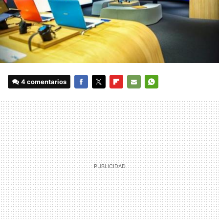
4 comentarios
FACEBOOK
TWITTER
FLIPBOARD
E-
WHATSAPP
MAIL