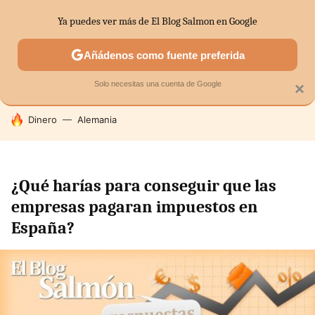
Ya puedes ver más de El Blog Salmon en Google
SECTORES
ECONOMÍA DOMÉSTICA
MERCADOS FINANC
Añádenos como fuente preferida
Solo necesitas una cuenta de Google
×
HOY SE HABLA DE
Dinero
Alemania
¿Qué harías para conseguir que las
empresas pagaran impuestos en
España?