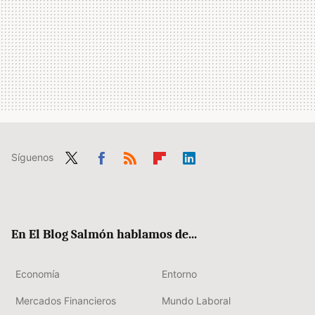
Síguenos
Twit
Fac
RSS
Flip
Link
ter
ebo
boa
edIn
ok
rd
En El Blog Salmón hablamos de...
Economía
Entorno
Mercados Financieros
Mundo Laboral