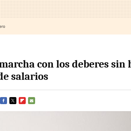
ero
 marcha con los deberes sin 
de salarios
FACEBOOK
TWITTER
FLIPBOARD
E-
MAIL