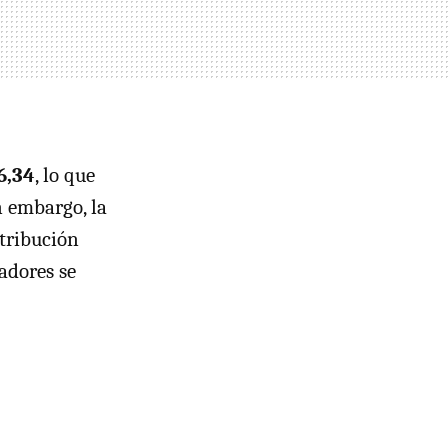
6,34
, lo que
n embargo, la
stribución
adores se