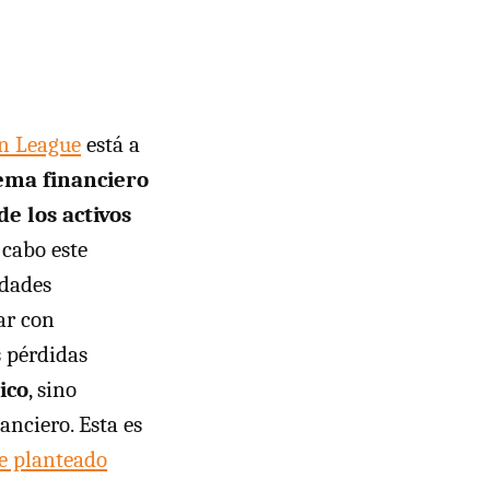
on League
está a
tema financiero
e los activos
a cabo este
idades
ar con
s pérdidas
ico
, sino
nciero. Esta es
e planteado