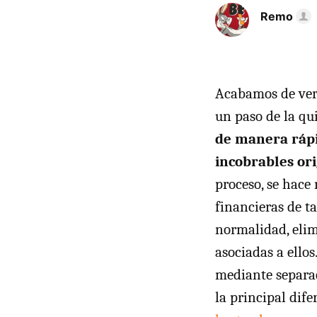
Remo
Acabamos de ve
un paso de la qu
de manera rápid
incobrables or
proceso, se hace
financieras de t
normalidad, elim
asociadas a ellos.
mediante separac
la principal dife