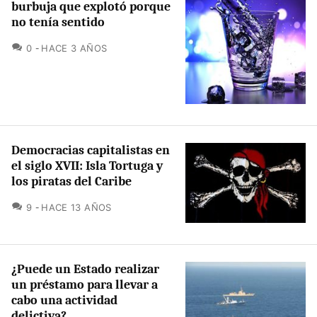
burbuja que explotó porque
no tenía sentido
COMENTARIOS
0
HACE 3 AÑOS
Democracias capitalistas en
el siglo XVII: Isla Tortuga y
los piratas del Caribe
COMENTARIOS
9
HACE 13 AÑOS
¿Puede un Estado realizar
un préstamo para llevar a
cabo una actividad
delictiva?