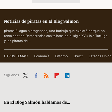
Noticias de piratas en El Blog Salmón
piratas:El agua hidrogenada, una burbuja que explotó porque no
tenía sentido.Democracias capitalistas en el siglo XVII: Isla Tortuga
y los piratas del..
OTROS TEMAS:
Economía
Entorno
Brexit
Estados Unido
Síguenos
Twit
Fac
RSS
Flip
Link
ter
ebo
boa
edIn
ok
rd
En El Blog Salmón hablamos de...