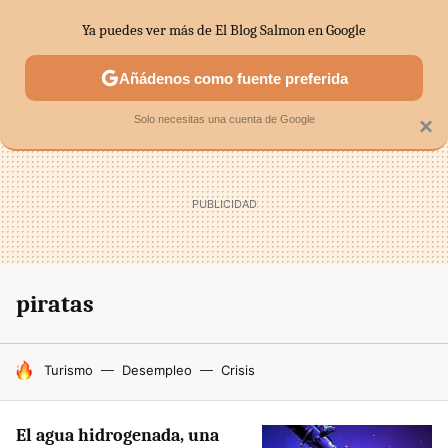
Ya puedes ver más de El Blog Salmon en Google
SECTORES
ECONOMÍA DOMÉSTICA
MERCADOS FINANC
Añádenos como fuente preferida
Solo necesitas una cuenta de Google
×
piratas
HOY SE HABLA DE
Turismo
Desempleo
Crisis
El agua hidrogenada, una