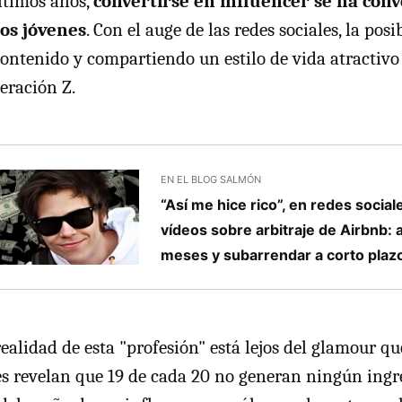
últimos años,
convertirse en influencer se ha conv
os jóvenes
. Con el auge de las redes sociales, la pos
ontenido y compartiendo un estilo de vida atractivo
eración Z.
EN EL BLOG SALMÓN
“Así me hice rico”, en redes social
vídeos sobre arbitraje de Airbnb: a
meses y subarrendar a corto plaz
ealidad de esta "profesión" está lejos del glamour qu
es revelan que 19 de cada 20 no generan ningún ingre