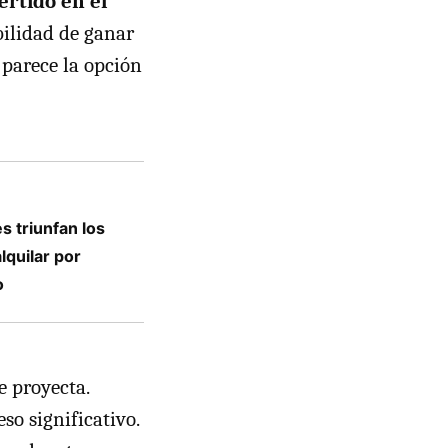
ertido en el
ibilidad de ganar
 parece la opción
es triunfan los
lquilar por
o
e proyecta.
so significativo.