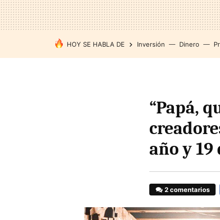
HOY SE HABLA DE
Inversión
Dinero
P
“Papá, qu
creadore
año y 19
2 comentarios