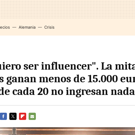
recios
Alemania
Crisis
iero ser influencer". La mit
s ganan menos de 15.000 eur
 de cada 20 no ingresan nada
FACEBOOK
TWITTER
FLIPBOARD
E-
MAIL