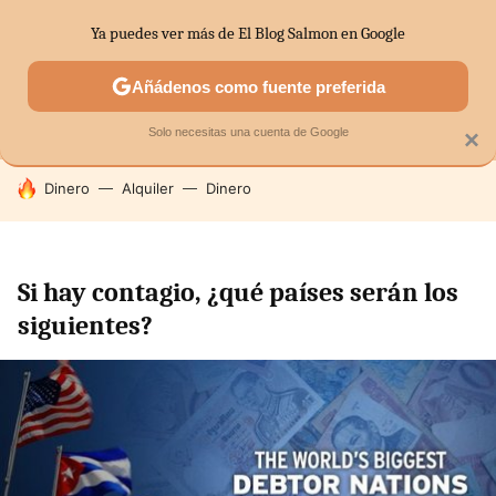
Ya puedes ver más de El Blog Salmon en Google
MENÚ
NUEVO
Añádenos como fuente preferida
SECTORES
ECONOMÍA DOMÉSTICA
MERCADOS FINANC
Solo necesitas una cuenta de Google
×
HOY SE HABLA DE
Dinero
Alquiler
Dinero
Si hay contagio, ¿qué países serán los
siguientes?