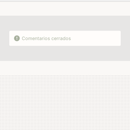
FACEBOOK
TWITTER
FLIPBOARD
E-
WHATSAPP
MAIL
Comentarios cerrados