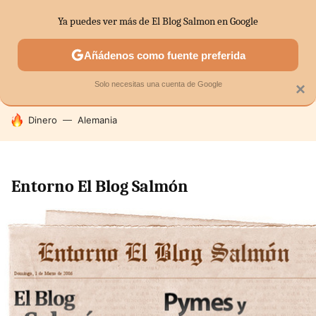
Ya puedes ver más de El Blog Salmon en Google
SECTORES
ECONOMÍA DOMÉSTICA
MERCADOS FINANC
Añádenos como fuente preferida
Solo necesitas una cuenta de Google
×
HOY SE HABLA DE
Dinero
Alemania
Entorno El Blog Salmón