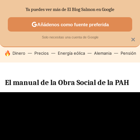
Ya puedes ver más de El Blog Salmon en Google
SECTORES
ECONOMÍA DOMÉSTICA
MERCADOS FINANC
Añádenos como fuente preferida
Solo necesitas una cuenta de Google
×
HOY SE HABLA DE
Dinero
Precios
Energía eólica
Alemania
Pensión
El manual de la Obra Social de la PAH