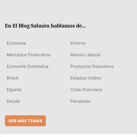
Twit
Fac
RSS
Flip
Link
ter
ebo
boa
edIn
ok
rd
En El Blog Salmón hablamos de...
Economía
Entorno
Mercados Financieros
Mundo Laboral
Economía Doméstica
Productos financieros
Brexit
Estados Unidos
España
Crisis financiera
Deuda
Pensiones
VER MÁS TEMAS