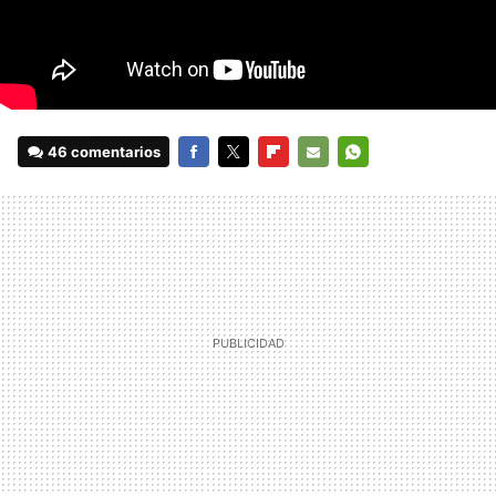
46 comentarios
FACEBOOK
TWITTER
FLIPBOARD
E-
WHATSAPP
MAIL