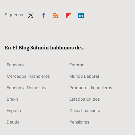
Síguenos
Twit
Fac
RSS
Flip
Link
ter
ebo
boa
edIn
ok
rd
En El Blog Salmón hablamos de...
Economía
Entorno
Mercados Financieros
Mundo Laboral
Economía Doméstica
Productos financieros
Brexit
Estados Unidos
España
Crisis financiera
Deuda
Pensiones