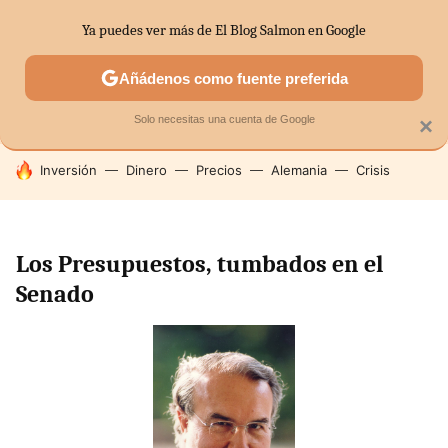
Ya puedes ver más de El Blog Salmon en Google
SECTORES
ECONOMÍA DOMÉSTICA
MERCADOS FINANC
Añádenos como fuente preferida
Solo necesitas una cuenta de Google
×
HOY SE HABLA DE
Inversión
Dinero
Precios
Alemania
Crisis
Los Presupuestos, tumbados en el
Senado