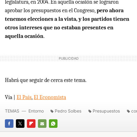
legislatura, en 2004. En aquella ocasión se lograron
aprobar los presupuestos en el Congreso,
pero ahora
tenemos elecciones a la vista, y los partidos tienen
otros intereses que no estaban presentes en
aquella ocasión
.
Habrá que seguir de cerca este tema.
Vía |
El País
,
El Economista
TEMAS
Entorno
Pedro Solbes
Presupuestos
co
FACEBOOK
TWITTER
FLIPBOARD
E-
WHATSAPP