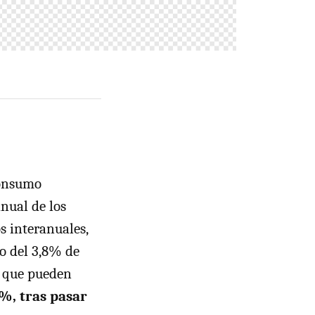
consumo
nual de los
s interanuales,
do del 3,8% de
, que pueden
5%, tras pasar