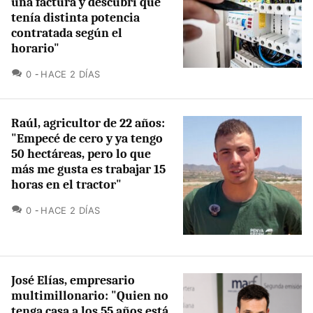
una factura y descubrí que
tenía distinta potencia
contratada según el
horario"
COMENTARIOS
0
HACE 2 DÍAS
Raúl, agricultor de 22 años:
"Empecé de cero y ya tengo
50 hectáreas, pero lo que
más me gusta es trabajar 15
horas en el tractor"
COMENTARIOS
0
HACE 2 DÍAS
José Elías, empresario
multimillonario: "Quien no
tenga casa a los 55 años está