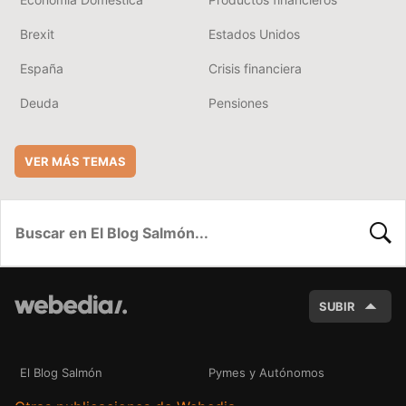
Brexit
Estados Unidos
España
Crisis financiera
Deuda
Pensiones
VER MÁS TEMAS
BUSC
SUBIR
El Blog Salmón
Pymes y Autónomos