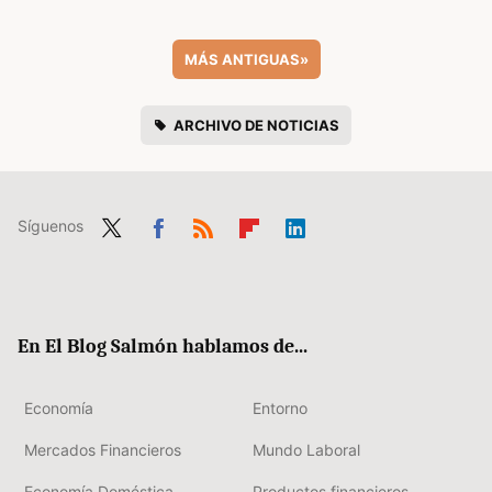
MÁS ANTIGUAS
»
ARCHIVO DE NOTICIAS
Síguenos
Twit
Fac
RSS
Flip
Link
ter
ebo
boa
edIn
ok
rd
En El Blog Salmón hablamos de...
Economía
Entorno
Mercados Financieros
Mundo Laboral
Economía Doméstica
Productos financieros