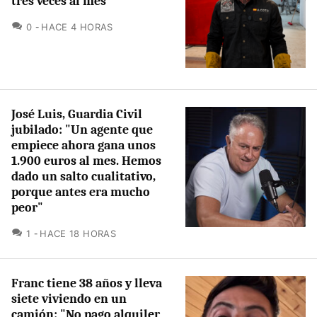
tres veces al mes"
COMENTARIOS
0
HACE 4 HORAS
José Luis, Guardia Civil
jubilado: "Un agente que
empiece ahora gana unos
1.900 euros al mes. Hemos
dado un salto cualitativo,
porque antes era mucho
peor"
COMENTARIOS
1
HACE 18 HORAS
Franc tiene 38 años y lleva
siete viviendo en un
camión: "No pago alquiler