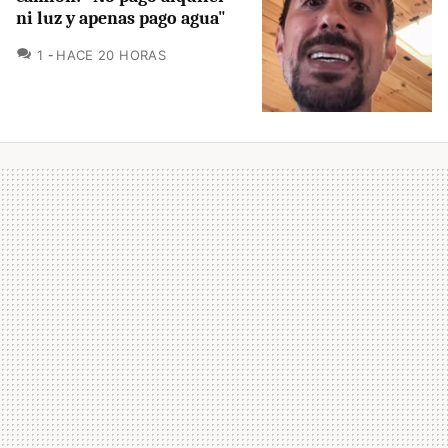
ni luz y apenas pago agua"
COMENTARIOS
1
HACE 20 HORAS