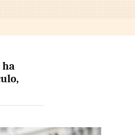
o ha
culo,