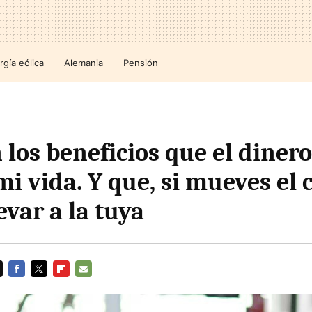
rgía eólica
Alemania
Pensión
 los beneficios que el diner
mi vida. Y que, si mueves el 
evar a la tuya
FACEBOOK
TWITTER
FLIPBOARD
E-
MAIL