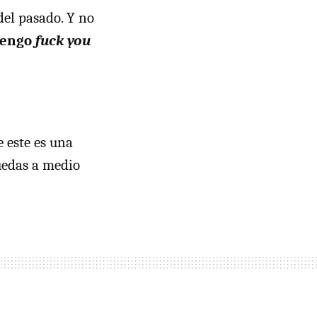
del pasado. Y no
tengo
fuck you
e este es una
quedas a medio