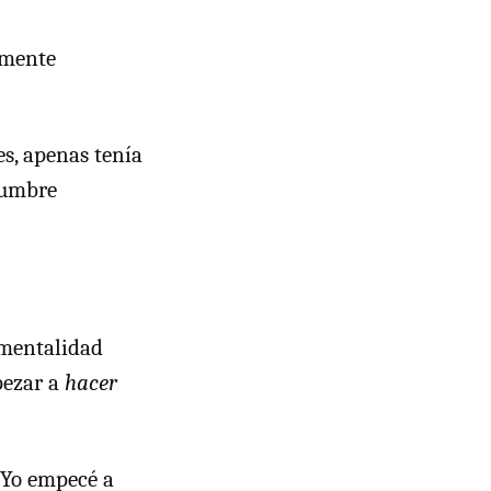
amente
s, apenas tenía
dumbre
 mentalidad
pezar a
hacer
. Yo empecé a