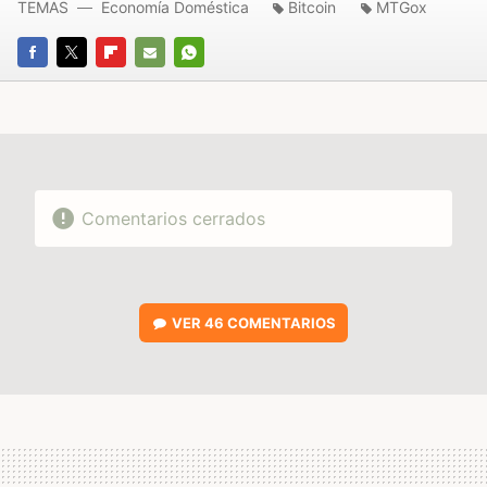
TEMAS
Economía Doméstica
Bitcoin
MTGox
FACEBOOK
TWITTER
FLIPBOARD
E-
WHATSAPP
MAIL
Comentarios cerrados
VER
46 COMENTARIOS