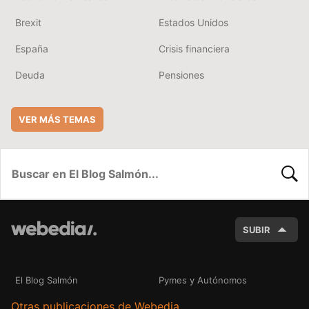
Brexit
Estados Unidos
España
Crisis financiera
Deuda
Pensiones
VER MÁS TEMAS
BUSC
SUBIR
El Blog Salmón
Pymes y Autónomos
Otras publicaciones de Webedia