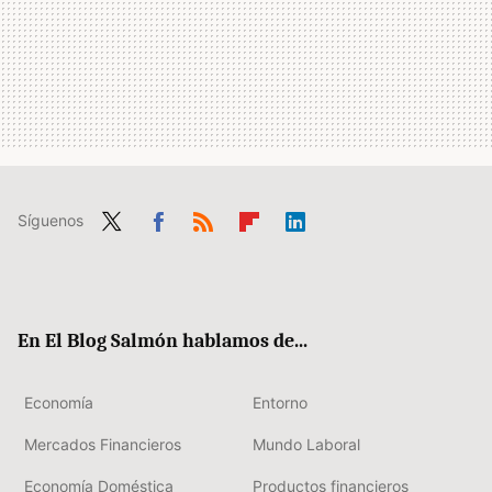
Síguenos
Twit
Fac
RSS
Flip
Link
ter
ebo
boa
edIn
ok
rd
En El Blog Salmón hablamos de...
Economía
Entorno
Mercados Financieros
Mundo Laboral
Economía Doméstica
Productos financieros