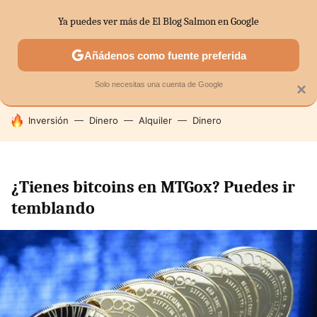
Ya puedes ver más de El Blog Salmon en Google
SECTORES
ECONOMÍA DOMÉSTICA
MERCADOS FINANC
Añádenos como fuente preferida
Solo necesitas una cuenta de Google
×
HOY SE HABLA DE
Inversión
Dinero
Alquiler
Dinero
¿Tienes bitcoins en MTGox? Puedes ir
temblando