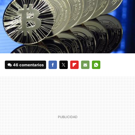
46 comentarios
FACEBOOK
TWITTER
FLIPBOARD
E-
WHATSAPP
MAIL