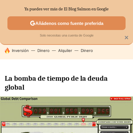
Ya puedes ver más de El Blog Salmon en Google
SECTORES
ECONOMÍA DOMÉSTICA
MERCADOS FINANC
Añádenos como fuente preferida
Solo necesitas una cuenta de Google
×
HOY SE HABLA DE
Inversión
Dinero
Alquiler
Dinero
La bomba de tiempo de la deuda
global