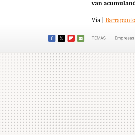
van acumuland
Vía |
Barrapunt
TEMAS
Empresas
FACEBOOK
TWITTER
FLIPBOARD
E-
MAIL