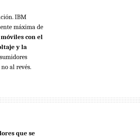
ación. IBM
riente máxima de
móviles con el
ltaje y la
nsumidores
no al revés.
dores que se