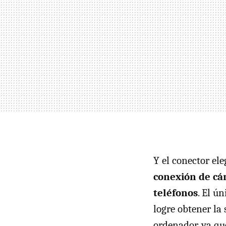
Y el conector el
conexión de cá
teléfonos
. El ú
logre obtener la
ordenador, ya qu