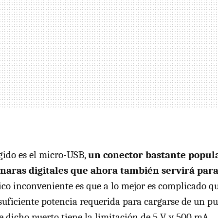
egido es el micro-USB,
un conector bastante popula
maras digitales que ahora también servirá para 
nico inconveniente es que a lo mejor es complicado q
 suficiente potencia requerida para cargarse de un p
e dicho puerto tiene la limitación de 5 V y 500 mA.