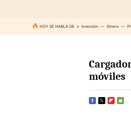
HOY SE HABLA DE
Inversión
Dinero
P
Cargador
móviles
FACEBOOK
TWITTER
FLIPBOARD
E-
MAIL