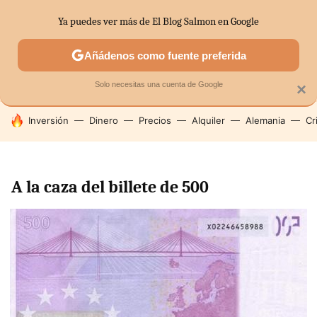
Ya puedes ver más de El Blog Salmon en Google
SECTORES
ECONOMÍA DOMÉSTICA
MERCADOS FINANC
Añádenos como fuente preferida
Solo necesitas una cuenta de Google
×
HOY SE HABLA DE
Inversión
Dinero
Precios
Alquiler
Alemania
Cr
A la caza del billete de 500