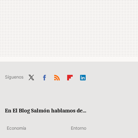
Síguenos
Twit
Fac
RSS
Flip
Link
ter
ebo
boa
edIn
ok
rd
En El Blog Salmón hablamos de...
Economía
Entorno