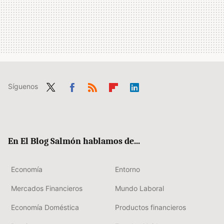
Síguenos
Twit
Fac
RSS
Flip
Link
ter
ebo
boa
edIn
ok
rd
En El Blog Salmón hablamos de...
Economía
Entorno
Mercados Financieros
Mundo Laboral
Economía Doméstica
Productos financieros