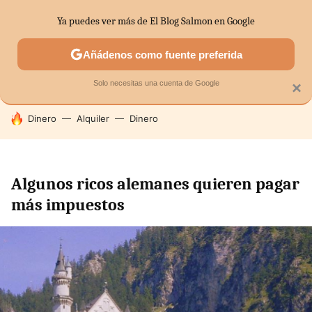
Ya puedes ver más de El Blog Salmon en Google
SECTORES
ECONOMÍA DOMÉSTICA
MERCADOS FINANC
Añádenos como fuente preferida
Solo necesitas una cuenta de Google
×
HOY SE HABLA DE
Dinero
Alquiler
Dinero
Algunos ricos alemanes quieren pagar
más impuestos