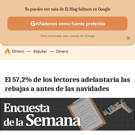
Ya puedes ver más de El Blog Salmon en Google
SECTORES
ECONOMÍA DOMÉSTICA
MERCADOS FINANC
Añádenos como fuente preferida
Solo necesitas una cuenta de Google
×
HOY SE HABLA DE
Dinero
Alquiler
Dinero
El 57,2% de los lectores adelantaría las
rebajas a antes de las navidades