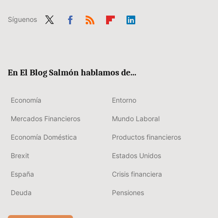
Síguenos
Twit
Fac
RSS
Flip
Link
ter
ebo
boa
edIn
ok
rd
En El Blog Salmón hablamos de...
Economía
Entorno
Mercados Financieros
Mundo Laboral
Economía Doméstica
Productos financieros
Brexit
Estados Unidos
España
Crisis financiera
Deuda
Pensiones