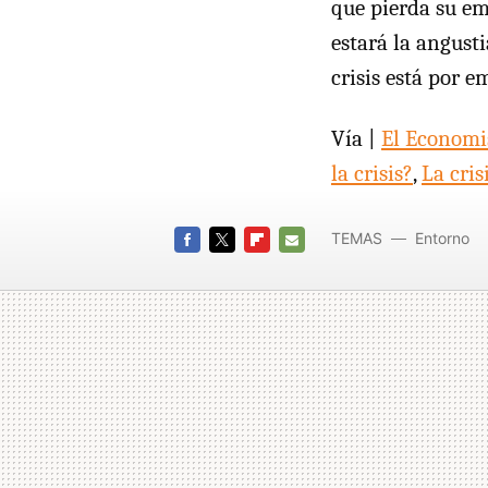
que pierda su em
estará la angust
crisis está por e
Vía |
El Economi
la crisis?
,
La cris
TEMAS
Entorno
FACEBOOK
TWITTER
FLIPBOARD
E-
MAIL