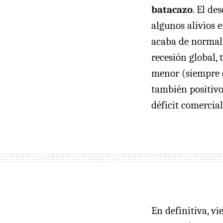
batacazo
. El d
algunos alivios e
acaba de normali
recesión global,
menor (siempre q
también positivo 
déficit comercial
En definitiva, v