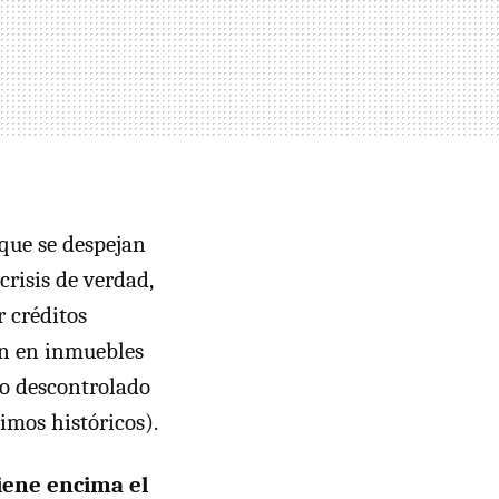
 que se despejan
risis de verdad,
r créditos
ón en inmuebles
mo descontrolado
mos históricos).
iene encima el