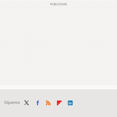
Síguenos
Twit
Fac
RSS
Flip
Link