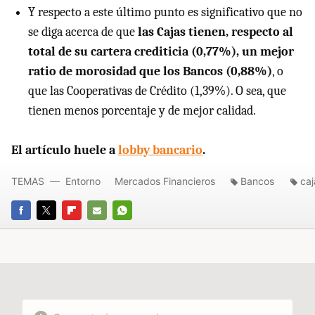
Y respecto a este último punto es significativo que no
se diga acerca de que
las Cajas tienen, respecto al
total de su cartera crediticia (0,77%), un mejor
ratio de morosidad que los Bancos (0,88%)
, o
que las Cooperativas de Crédito (1,39%). O sea, que
tienen menos porcentaje y de mejor calidad.
El artículo huele a
lobby bancario
.
TEMAS
Entorno
Mercados Financieros
Bancos
caj
FACEBOOK
TWITTER
FLIPBOARD
E-
WHATSAPP
MAIL