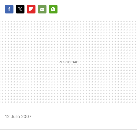
FACEBOOK
TWITTER
FLIPBOARD
E-
WHATSAPP
MAIL
12 Julio 2007