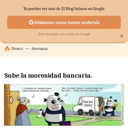
Ya puedes ver más de El Blog Salmon en Google
SECTORES
ECONOMÍA DOMÉSTICA
MERCADOS FINANC
Añádenos como fuente preferida
Solo necesitas una cuenta de Google
×
HOY SE HABLA DE
Dinero
Alemania
Sube la morosidad bancaria.