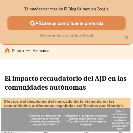
Ya puedes ver más de El Blog Salmon en Google
SECTORES
ECONOMÍA DOMÉSTICA
MERCADOS FINANC
Añádenos como fuente preferida
Solo necesitas una cuenta de Google
×
HOY SE HABLA DE
Dinero
Alemania
El impacto recaudatorio del AJD en las
comunidades autónomas