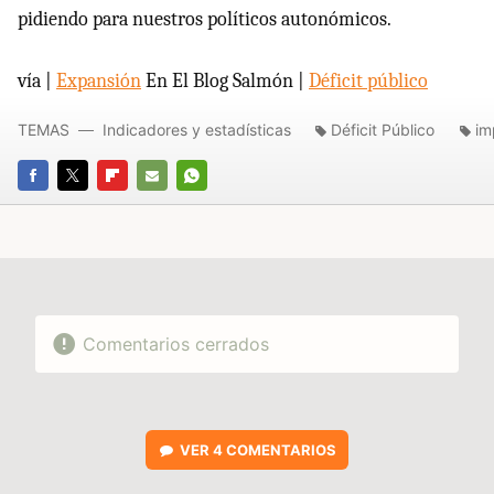
pidiendo para nuestros políticos autonómicos.
vía |
Expansión
En El Blog Salmón |
Déficit público
TEMAS
Indicadores y estadísticas
Déficit Público
im
FACEBOOK
TWITTER
FLIPBOARD
E-
WHATSAPP
MAIL
Comentarios cerrados
VER
4 COMENTARIOS