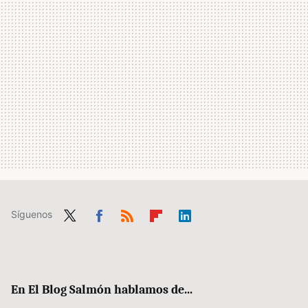
Síguenos
Twit
Fac
RSS
Flip
Link
ter
ebo
boa
edIn
ok
rd
En El Blog Salmón hablamos de...