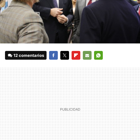
12 comentarios
FACEBOOK
TWITTER
FLIPBOARD
E-
WHATSAPP
MAIL