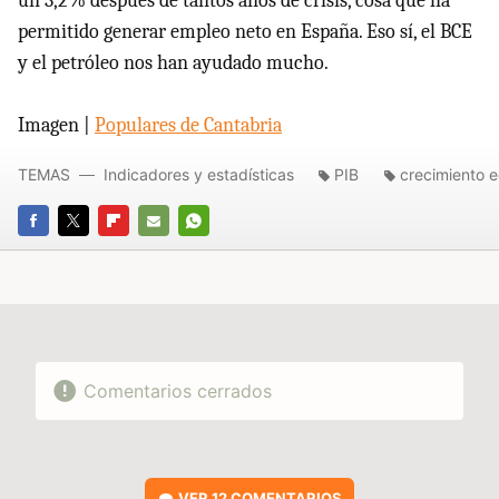
un 3,2% después de tantos años de crisis, cosa que ha
permitido generar empleo neto en España. Eso sí, el BCE
y el petróleo nos han ayudado mucho.
Imagen |
Populares de Cantabria
TEMAS
Indicadores y estadísticas
PIB
crecimiento 
FACEBOOK
TWITTER
FLIPBOARD
E-
WHATSAPP
MAIL
Comentarios cerrados
VER
12 COMENTARIOS