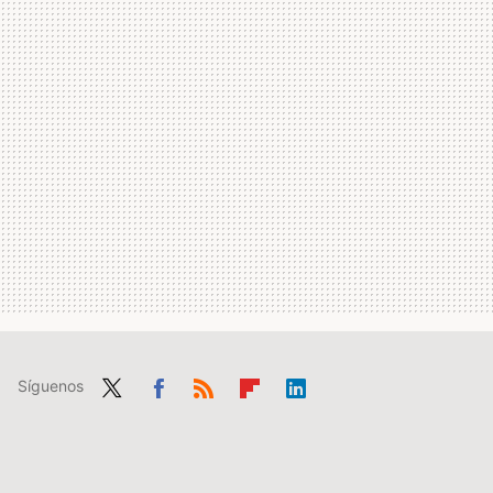
Síguenos
Twit
Fac
RSS
Flip
Link
ter
ebo
boa
edIn
ok
rd