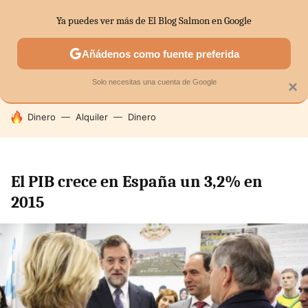
Ya puedes ver más de El Blog Salmon en Google
SECTORES
ECONOMÍA DOMÉSTICA
MERCADOS FINANC
Añádenos como fuente preferida
Solo necesitas una cuenta de Google
×
HOY SE HABLA DE
Dinero
Alquiler
Dinero
El PIB crece en España un 3,2% en
2015