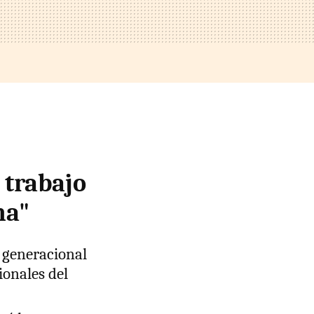
 trabajo
na"
vo generacional
ionales del