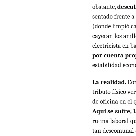
obstante,
descub
sentado frente a
(donde limpió cas
cayeran los anill
electricista en b
por cuenta prop
estabilidad econ
La realidad.
Con
tributo físico ve
de oficina en el 
Aquí se sufre, 
rutina laboral q
tan descomunal q