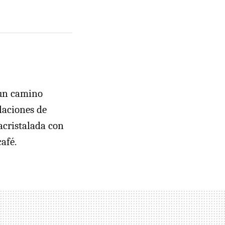
 un camino
laciones de
acristalada con
café.