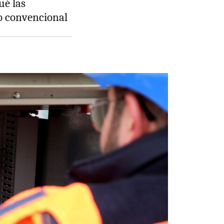
ué las
io convencional