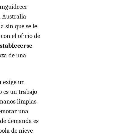
anguidecer
a Australia
a sin que se le
con el oficio de
stablecerse
goza de una
a exige un
o es un trabajo
 manos limpias.
memorar una
n de demanda es
bola de nieve