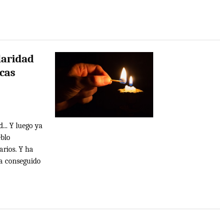
daridad
cas
... Y luego ya
eblo
arios. Y ha
ha conseguido