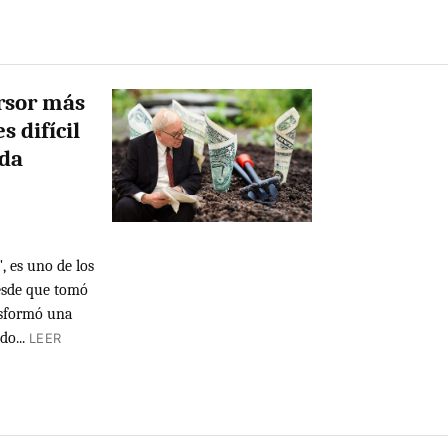
ersor más
s difícil
eda
 es uno de los
Desde que tomó
nsformó una
o...
LEER