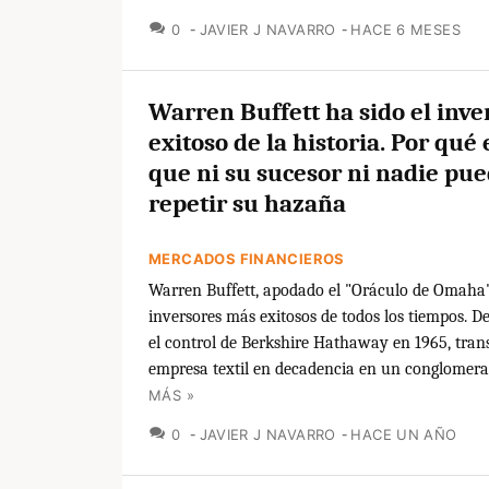
COMENTARIOS
0
JAVIER J NAVARRO
HACE 6 MESES
Warren Buffett ha sido el inv
exitoso de la historia. Por qué e
que ni su sucesor ni nadie pu
repetir su hazaña
MERCADOS FINANCIEROS
Warren Buffett, apodado el "Oráculo de Omaha",
inversores más exitosos de todos los tiempos. 
el control de Berkshire Hathaway en 1965, tra
empresa textil en decadencia en un conglomerad
MÁS »
COMENTARIOS
0
JAVIER J NAVARRO
HACE UN AÑO