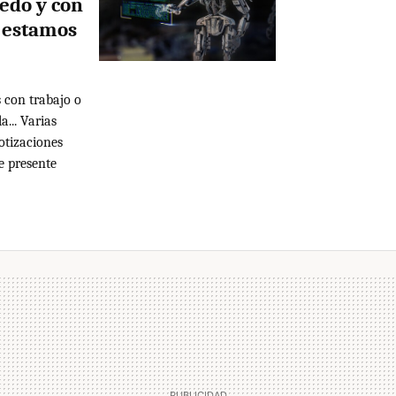
ledo y con
o estamos
 con trabajo o
a... Varias
cotizaciones
e presente