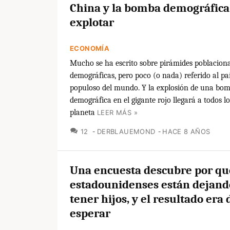
China y la bomba demográfica
explotar
ECONOMÍA
Mucho se ha escrito sobre pirámides poblacion
demográficas, pero poco (o nada) referido al pa
populoso del mundo. Y la explosión de una bo
demográfica en el gigante rojo llegará a todos lo
planeta
LEER MÁS »
COMENTARIOS
12
DERBLAUEMOND
HACE 8 AÑOS
Una encuesta descubre por qu
estadounidenses están dejand
tener hijos, y el resultado era 
esperar