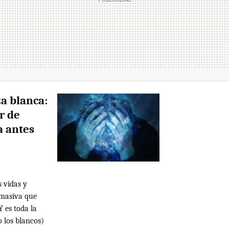
a blanca:
r de
a antes
 vidas y
 masiva que
Y es toda la
o los blancos)