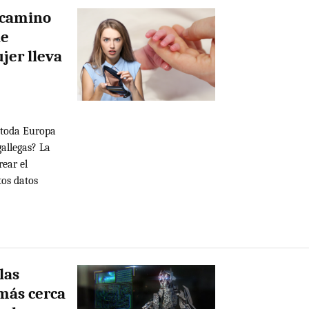
n camino
de
jer lleva
e toda Europa
gallegas? La
rear el
tos datos
las
más cerca