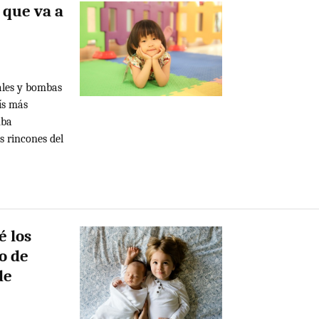
 que va a
ales y bombas
ís más
mba
s rincones del
é los
o de
de