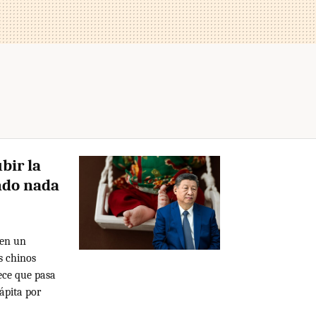
bir la
endo nada
nen un
s chinos
ece que pasa
cápita por