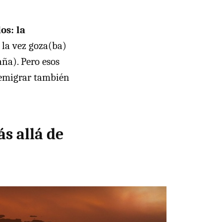
os: la
 la vez goza(ba)
aña). Pero esos
o emigrar también
ás allá de