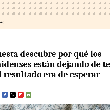
ero
esta descubre por qué los
idenses están dejando de t
el resultado era de esperar
FACEBOOK
TWITTER
FLIPBOARD
E-
MAIL