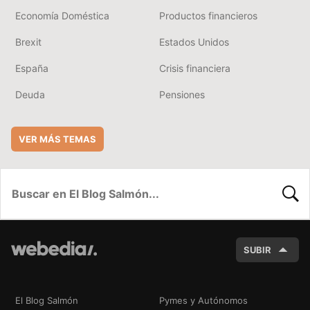
Economía Doméstica
Productos financieros
Brexit
Estados Unidos
España
Crisis financiera
Deuda
Pensiones
VER MÁS TEMAS
BUSC
SUBIR
El Blog Salmón
Pymes y Autónomos