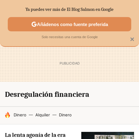
Ya puedes ver más de El Blog Salmon en Google
SECTORES
ECONOMÍA DOMÉSTICA
MERCADOS FINANC
Añádenos como fuente preferida
Solo necesitas una cuenta de Google
×
Desregulación financiera
HOY SE HABLA DE
Dinero
Alquiler
Dinero
La lenta agonía de la era