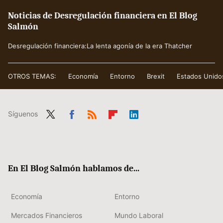
Noticias de Desregulación financiera en El Blog
Salmón
Desregulación financiera:La lenta agonía de la era Thatcher
OTROS TEMAS:
Economía
Entorno
Brexit
Estados Unido
Síguenos
Twit
Fac
RSS
Flip
Link
ter
ebo
boa
edIn
ok
rd
En El Blog Salmón hablamos de...
Economía
Entorno
Mercados Financieros
Mundo Laboral