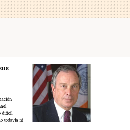
sus
mación
hael
difícil
do todavía ni