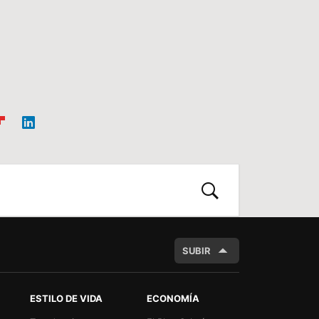
ip
Link
oa
edIn
d
BUSCAR
SUBIR
ESTILO DE VIDA
ECONOMÍA