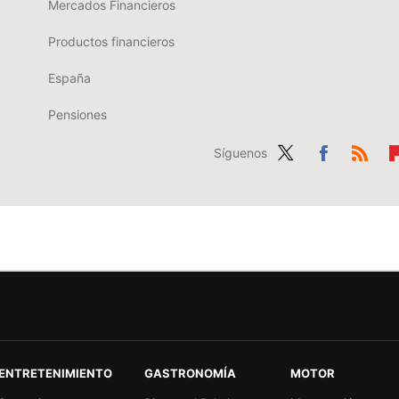
Mercados Financieros
Productos financieros
España
Pensiones
Síguenos
Twit
Fac
RSS
Fl
ter
ebo
b
ok
r
ENTRETENIMIENTO
GASTRONOMÍA
MOTOR