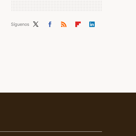
Síguenos
Twit
Fac
RSS
Flip
Link
ter
ebo
boa
edIn
ok
rd