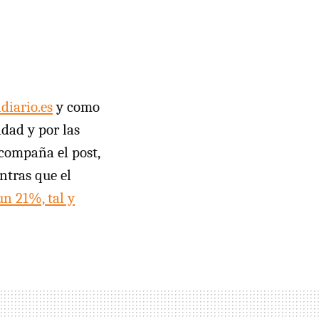
ldiario.es
y como
idad y por las
acompaña el post,
entras que el
un 21%, tal y