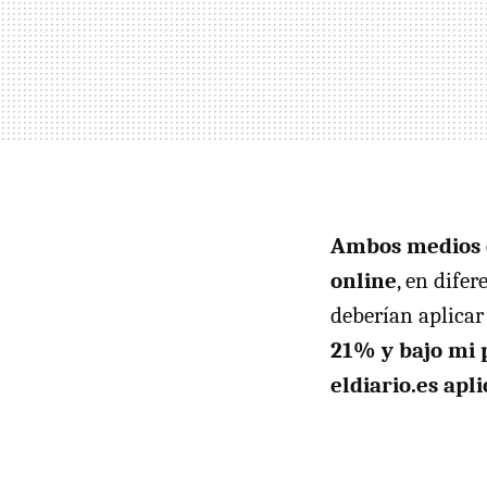
Ambos medios c
online
, en dife
deberían aplicar
21% y bajo mi 
eldiario.es apl